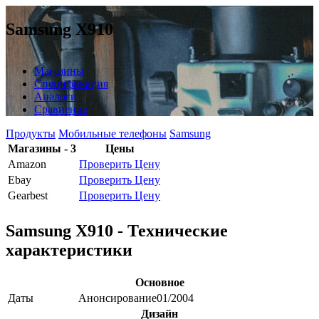
Samsung X910
Магазины
Спецификация
Аналоги
Сравнение
Продукты
Мобильные телефоны
Samsung
Магазины - 3
Цены
Amazon
Проверить Цену
Ebay
Проверить Цену
Gearbest
Проверить Цену
Samsung X910 - Технические
характеристики
Основное
Даты
Анонсирование
01/2004
Дизайн