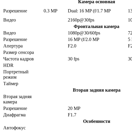
Камера основная
Разрешение
0.3 MP
Dual: 16 MP (f/1.7 MP
1
Видео
2160p@30fps
1
Фронтальная камера
Видео
1080p@30/60fps
7
Разрешение
16 MP (f/2.0 MP
5
Апертура
F2.0
F
Размер сенсора
Частота кадров
30 fps
30
HDR
Портретный
режим
Таймер
Вторая задняя камера
Вторая задняя
камера
Разрешение
20 MP
Диафрагма
F1.7
Особенности
Автофокус