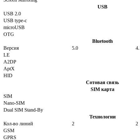
USB
USB 2.0
USB type-c
microUSB
OTG
Bluetooth
Версия
5.0
4.
LE
A2DP
AptX
HID
Сотовая связь
SIM карта
SIM
Nano-SIM
Dual SIM Stand-By
Технологии
Кол-во линий
2
2
GSM
GPRS