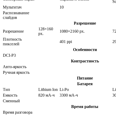
S
Мультитач
10
Распознавание
слайдов
Разрешение
128×160
Разрешение
1080×2160 px.
7
px.
Плотность
401 ppi
29
пикселей
Особенности
DCI-P3
Контрастность
Авто-яркость
Ручная яркость
Питание
Батарея
Тип
Lithium Ion
Li-Po
Li
Емкость
820 мА-ч
3300 мА-ч
3
Сменный
Время работы
Время разговора