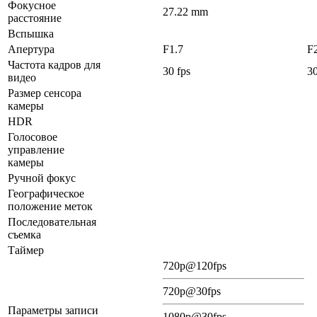
Фокусное
27.22 mm
расстояние
Вспышка
Апертура
F1.7
F
Частота кадров для
30 fps
30
видео
Размер сенсора
камеры
HDR
Голосовое
управление
камеры
Ручной фокус
Географическое
положение меток
Последовательная
съемка
Таймер
720p@120fps
720p@30fps
Параметры записи
1080p@30fps