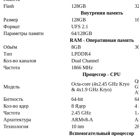
Flash
128GB
3
Внутреняя память
Размер
128GB
1
Формат
UFS 2.1
Параметры памяти
64/128GB
RAM - Оперативная память
Обьём
8GB
3
Тип
LPDDR4
Кол-во каналов
Dual Channel
Частота
1866 MHz
Процессор - CPU
Qu
Octa-core (4x2.45 GHz Kryo
Модель
G
& 4x1.9 GHz Kryo)
A
Битность
64-bit
64
Кол-во ядер
8 Ядер
4
Частота
2.45 GHz
1
Архитектура
ARMv8-A
A
Технология
10 nm
2
Вспомогательный процессор