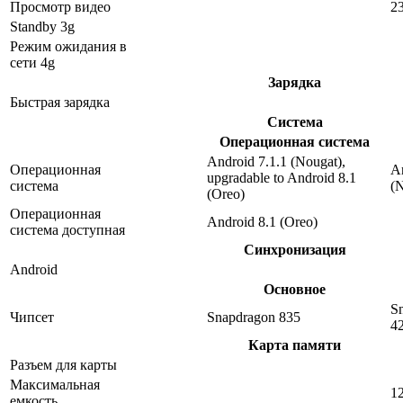
Просмотр видео
2
Standby 3g
Режим ожидания в
сети 4g
Зарядка
Быстрая зарядка
Система
Операционная система
Android 7.1.1 (Nougat),
Операционная
An
upgradable to Android 8.1
система
(
(Oreo)
Операционная
Android 8.1 (Oreo)
система доступная
Синхронизация
Android
Основное
S
Чипсет
Snapdragon 835
4
Карта памяти
Разъем для карты
Максимальная
1
емкость