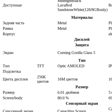
MidnightBlack
Доступные
LavaRed
R
SandstoneWhite(128/8GBonly)
Материалы
Задняя часть
Metal
Pl
Рамка
Metal
Pl
Корпус
a
Дисплей
Защита
Экран
Corning Gorilla Glass 5
Тип
Тип
TFT
Optic AMOLED
I
Подсветка
256K
Цвета дисплея
16M цветов
1
цветов
Размер
Размер
6.01 дюймов
5
Screen/body
80.0 %
6
Сенсорный экран
Ca
Сенсорный экран
Capacitive Screen