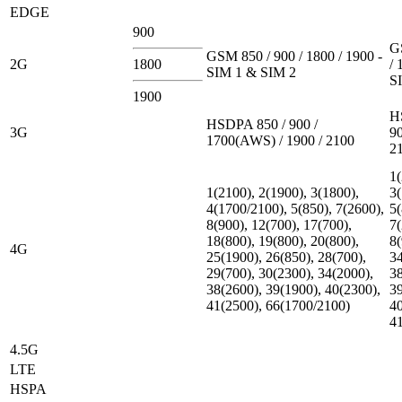
EDGE
900
G
GSM 850 / 900 / 1800 / 1900 -
2G
1800
/ 
SIM 1 & SIM 2
S
1900
H
HSDPA 850 / 900 /
3G
90
1700(AWS) / 1900 / 2100
2
1(
1(2100), 2(1900), 3(1800),
3(
4(1700/2100), 5(850), 7(2600),
5(
8(900), 12(700), 17(700),
7(
18(800), 19(800), 20(800),
8(
4G
25(1900), 26(850), 28(700),
34
29(700), 30(2300), 34(2000),
38
38(2600), 39(1900), 40(2300),
39
41(2500), 66(1700/2100)
40
4
4.5G
LTE
HSPA