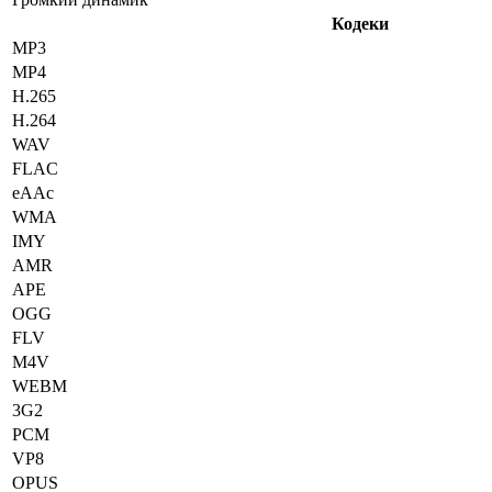
Кодеки
MP3
MP4
H.265
H.264
WAV
FLAC
eAAc
WMA
IMY
AMR
APE
OGG
FLV
M4V
WEBM
3G2
PCM
VP8
OPUS