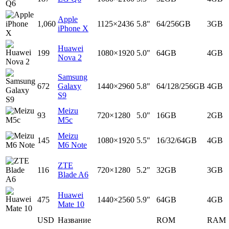
Apple
1,060
1125×2436
5.8"
64/256GB
3GB
iPhone X
Huawei
199
1080×1920
5.0"
64GB
4GB
Nova 2
Samsung
672
Galaxy
1440×2960
5.8"
64/128/256GB
4GB
S9
Meizu
93
720×1280
5.0"
16GB
2GB
M5c
Meizu
145
1080×1920
5.5"
16/32/64GB
4GB
M6 Note
ZTE
116
720×1280
5.2"
32GB
3GB
Blade A6
Huawei
475
1440×2560
5.9"
64GB
4GB
Mate 10
USD
Название
ROM
RAM