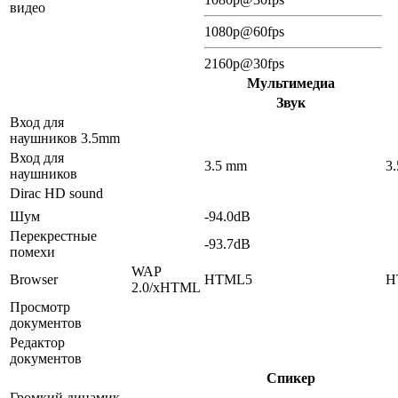
видео
1080p@60fps
2160p@30fps
Мультимедиа
Звук
Вход для
наушников 3.5mm
Вход для
3.5 mm
3
наушников
Dirac HD sound
Шум
-94.0dB
Перекрестные
-93.7dB
помехи
WAP
Browser
HTML5
H
2.0/xHTML
Просмотр
документов
Редактор
документов
Спикер
Громкий динамик