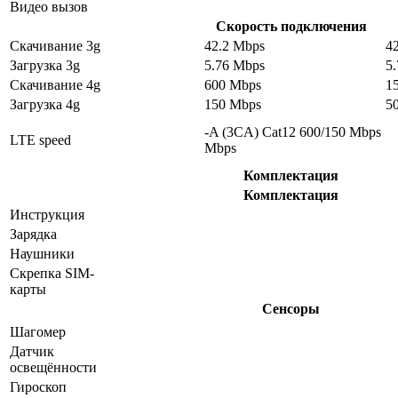
Видео вызов
Скорость подключения
Скачивание 3g
42.2 Mbps
4
Загрузка 3g
5.76 Mbps
5
Скачивание 4g
600 Mbps
1
Загрузка 4g
150 Mbps
5
-A (3CA) Cat12 600/150 Mbps
LTE speed
Mbps
Комплектация
Комплектация
Инструкция
Зарядка
Наушники
Скрепка SIM-
карты
Сенсоры
Шагомер
Датчик
освещённости
Гироскоп