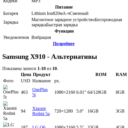
Кодеки
MP3
Питание
Батарея
Lithium Ion
820
мА-ч
Сменный
Магнитное зарядное устройство
Беспроводная
Зарядка
зарядка
Быстрая зарядка
Функции
Уведомления
Вибрация
Подробнее
Samsung X910 - Альтернативы
Показаны записи
1-10
из
10
.
Цена
Продукт
ROM
RAM
Фото
USD
Название
px.
OnePlus
463
1080×2160
6.01"
64/128GB
8GB
5t
Xiaomi
94
720×1280
5.0"
16GB
3GB
Redmi 5a
187
LG Q6
1080×2160
5.5"
32GB
4GB