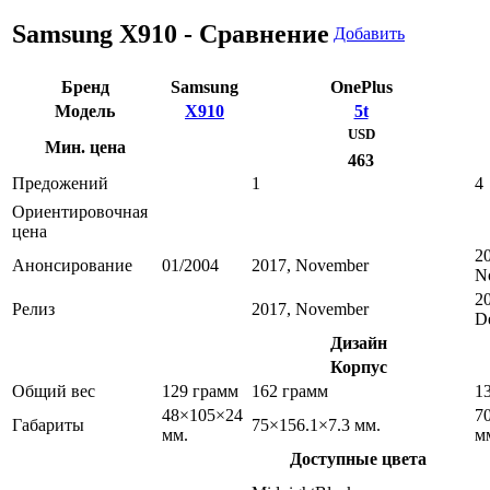
Samsung X910 - Сравнение
Добавить
Бренд
Samsung
OnePlus
Модель
X910
5t
USD
Мин. цена
463
Предожений
1
4
Ориентировочная
цена
2
Анонсирование
01/2004
2017, November
N
2
Релиз
2017, November
D
Дизайн
Корпус
Общий вес
129 грамм
162 грамм
1
48×105×24
7
Габариты
75×156.1×7.3 мм.
мм.
м
Доступные цвета