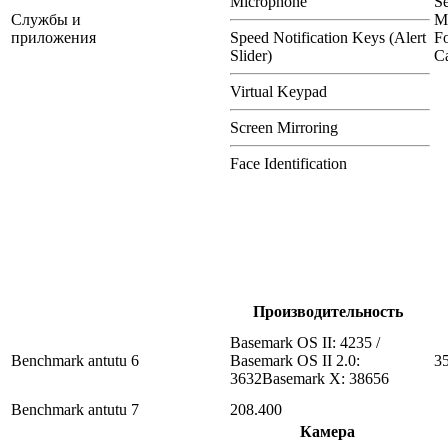
Microphone
S
Службы и
M
приложения
Speed Notification Keys (Alert
Fo
Slider)
Ca
Virtual Keypad
Screen Mirroring
Face Identification
Производительность
Basemark OS II: 4235 /
Benchmark antutu 6
Basemark OS II 2.0:
3
3632Basemark X: 38656
Benchmark antutu 7
208.400
Камера