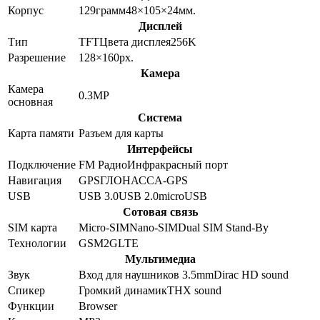
Корпус
129
грамм
48×105×24
мм.
Дисплей
Тип
TFT
Цвета дисплея
256K
Разрешение
128×160
px.
Камера
Камера
0.3
MP
основная
Система
Карта памяти
Разъем для карты
Интерфейсы
Подключение
FM Радио
Инфракрасный порт
Навигация
GPS
ГЛОНАСС
A-GPS
USB
USB 3.0
USB 2.0
microUSB
Сотовая связь
SIM карта
Micro-SIM
Nano-SIM
Dual SIM Stand-By
Технологии
GSM
2G
LTE
Мультимедиа
Звук
Вход для наушников 3.5mm
Dirac HD sound
Спикер
Громкий динамик
THX sound
Функции
Browser