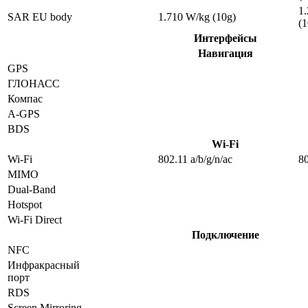
1
SAR EU body
1.710 W/kg (10g)
(1
Интерфейсы
Навигация
GPS
ГЛОНАСС
Компас
A-GPS
BDS
Wi-Fi
Wi-Fi
802.11 a/b/g/n/ac
80
MIMO
Dual-Band
Hotspot
Wi-Fi Direct
Подключение
NFC
Инфракрасный
порт
RDS
Screen Mirroring