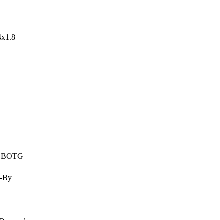
4x1.8
SB
OTG
d-By