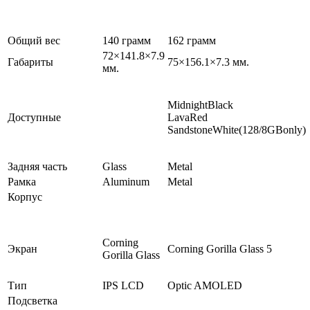
Общий вес
140 грамм
162 грамм
72×141.8×7.9
Габариты
75×156.1×7.3 мм.
мм.
MidnightBlack
Доступные
LavaRed
SandstoneWhite(128/8GBonly)
Задняя часть
Glass
Metal
Рамка
Aluminum
Metal
Корпус
Corning
Экран
Corning Gorilla Glass 5
Gorilla Glass
Тип
IPS LCD
Optic AMOLED
Подсветка