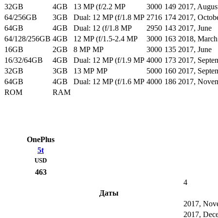
32GB
4GB
13 MP (f/2.2 MP
3000
149
2017, Augus
64/256GB
3GB
Dual: 12 MP (f/1.8 MP
2716
174
2017, Octob
64GB
4GB
Dual: 12 (f/1.8 MP
2950
143
2017, June
64/128/256GB
4GB
12 MP (f/1.5-2.4 MP
3000
163
2018, March
16GB
2GB
8 MP MP
3000
135
2017, June
16/32/64GB
4GB
Dual: 12 MP (f/1.9 MP
4000
173
2017, Septe
32GB
3GB
13 MP MP
5000
160
2017, Septe
64GB
4GB
Dual: 12 MP (f/1.6 MP
4000
186
2017, Nove
ROM
RAM
OnePlus
5t
USD
463
4
Даты
2017, Nov
2017, Dec