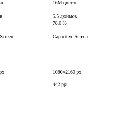
ов
16M цветов
ов
5.5 дюймов
78.0 %
 Screen
Capacitive Screen
px.
1080×2160 px.
442 ppi