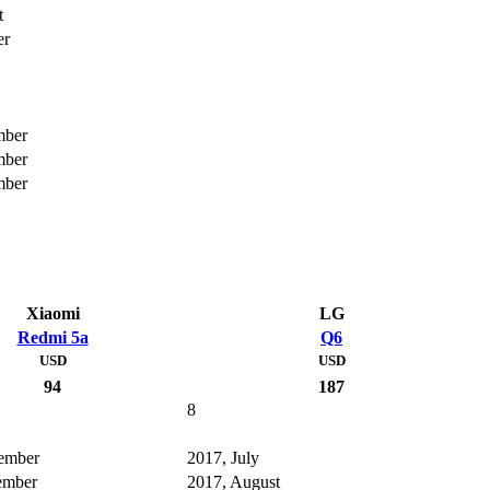
t
er
mber
mber
mber
Xiaomi
LG
Redmi 5a
Q6
USD
USD
94
187
8
ember
2017, July
ember
2017, August