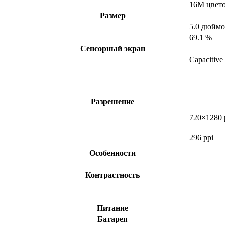
16M цвет
Размер
5.0 дюйм
69.1 %
Сенсорный экран
Capacitive
Разрешение
720×1280 
296 ppi
Особенности
Контрастность
Питание
Батарея