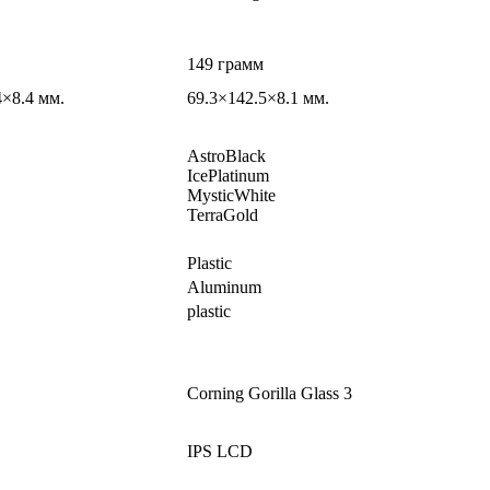
149 грамм
4×8.4 мм.
69.3×142.5×8.1 мм.
AstroBlack
IcePlatinum
MysticWhite
TerraGold
Plastic
Aluminum
plastic
Corning Gorilla Glass 3
IPS LCD