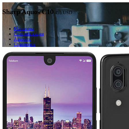
Sharp Aquos C10
455
USD
Магазины
Спецификация
Аналоги
Сравнение