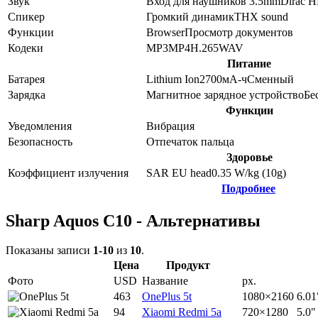
Звук
Вход для наушников 3.5mm
Dirac H
Спикер
Громкий динамик
THX sound
Функции
Browser
Просмотр документов
Кодеки
MP3
MP4
H.265
WAV
Питание
Батарея
Lithium Ion
2700
мА-ч
Сменный
Зарядка
Магнитное зарядное устройство
Бе
Функции
Уведомления
Вибрация
Безопасность
Отпечаток пальца
Здоровье
Коэффициент излучения
SAR EU head
0.35
W/kg (10g)
Подробнее
Sharp Aquos C10 - Альтернативы
Показаны записи
1-10
из
10
.
Цена
Продукт
Фото
USD
Название
px.
463
OnePlus 5t
1080×2160
6.01
94
Xiaomi Redmi 5a
720×1280
5.0"