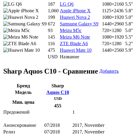
187
LG Q6
1080×2160
5.5"
1,060
Apple iPhone X
1125×2436
5.8"
199
Huawei Nova 2
1080×1920
5.0"
672
Samsung Galaxy S9
1440×2960
5.8"
93
Meizu M5c
720×1280
5.0"
145
Meizu M6 Note
1080×1920
5.5"
116
ZTE Blade A6
720×1280
5.2"
475
Huawei Mate 10
1440×2560
5.9"
USD
Название
Sharp Aquos C10 - Сравнение
Добавить
Бренд
Sharp
Модель
Aquos C10
USD
Мин. цена
455
Предожений
1
Анонсирование
07/2018
2017, November
Релиз
07/2018
2017, November