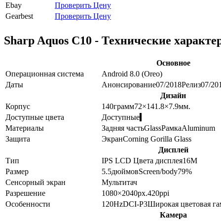
Ebay
Проверить Цену
Gearbest
Проверить Цену
Sharp Aquos C10 - Технические характе
Основное
Операционная система
Android 8.0 (Oreo)
Даты
Анонсирование
07/2018
Релиз
07/20
Дизайн
Корпус
140
грамм
72×141.8×7.9
мм.
Доступные цвета
Доступные
Материалы
Задняя часть
Glass
Рамка
Aluminum
Защита
Экран
Corning Gorilla Glass
Дисплей
Тип
IPS LCD
Цвета дисплея
16M
Размер
5.5
дюймов
Screen/body
79
%
Сенсорный экран
Мультитач
Разрешение
1080×2040
px.
420
ppi
Особенности
120Hz
DCI-P3
Широкая цветовая г
Камера