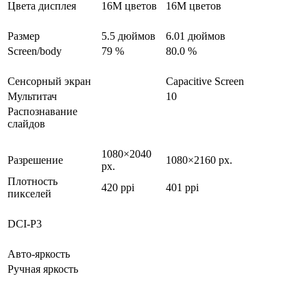
Цвета дисплея
16M цветов
16M цветов
Размер
5.5 дюймов
6.01 дюймов
Screen/body
79 %
80.0 %
Сенсорный экран
Capacitive Screen
Мультитач
10
Распознавание
слайдов
1080×2040
Разрешение
1080×2160 px.
px.
Плотность
420 ppi
401 ppi
пикселей
DCI-P3
Авто-яркость
Ручная яркость