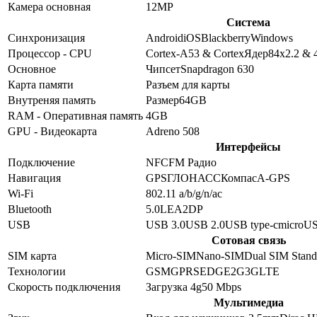
Камера основная
12
MP
Система
Синхронизация
Android
iOS
Blackberry
Windows
Процессор - CPU
Cortex-A53 & Cortex
Ядер
8
4x2.2 & 
Основное
Чипсет
Snapdragon 630
Карта памяти
Разъем для карты
Внутреняя память
Размер
64GB
RAM - Оперативная память
4GB
GPU - Видеокарта
Adreno 508
Интерфейсы
Подключение
NFC
FM Радио
Навигация
GPS
ГЛОНАСС
Компас
A-GPS
Wi-Fi
802.11 a/b/g/n/ac
Bluetooth
5.0
LE
A2DP
USB
USB 3.0
USB 2.0
USB type-c
microU
Сотовая связь
SIM карта
Micro-SIM
Nano-SIM
Dual SIM Stan
Технологии
GSM
GPRS
EDGE
2G
3G
LTE
Скорость подключения
Загрузка 4g
50
Mbps
Мультимедиа