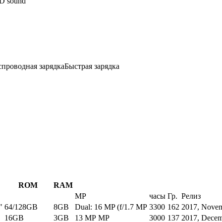
D sound
спроводная зарядка
Быстрая зарядка
ROM
RAM
MP
часы
Гр.
Релиз
"
64/128GB
8GB
Dual: 16 MP (f/1.7 MP
3300
162
2017, Nove
16GB
3GB
13 MP MP
3000
137
2017, Dece