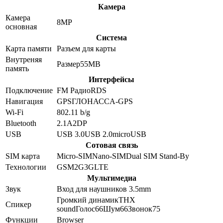
Камера
Камера
8
MP
основная
Система
Карта памяти
Разъем для карты
Внутреняя
Размер
55MB
память
Интерфейсы
Подключение
FM Радио
RDS
Навигация
GPS
ГЛОНАСС
A-GPS
Wi-Fi
802.11 b/g
Bluetooth
2.1
A2DP
USB
USB 3.0
USB 2.0
microUSB
Сотовая связь
SIM карта
Micro-SIM
Nano-SIM
Dual SIM Stand-By
Технологии
GSM
2G
3G
LTE
Мультимедиа
Звук
Вход для наушников 3.5mm
Громкий динамик
THX
Спикер
sound
Голос
66
Шум
66
Звонок
75
Функции
Browser