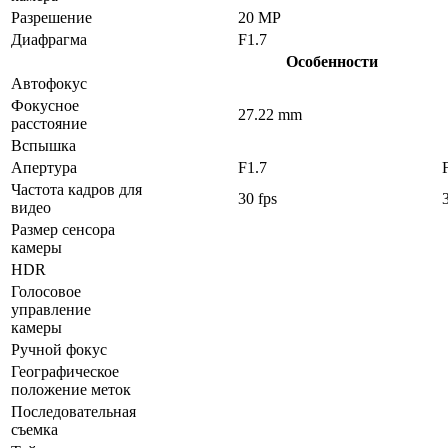
Разрешение
20 MP
Диафрагма
F1.7
Особенности
Автофокус
Фокусное
27.22 mm
расстояние
Вспышка
Апертура
F1.7
Частота кадров для
30 fps
видео
Размер сенсора
камеры
HDR
Голосовое
управление
камеры
Ручной фокус
Географическое
положение меток
Последовательная
съемка