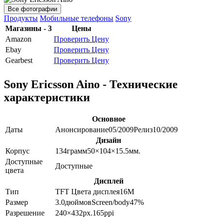
Все фотографии
Продукты
Мобильные телефоны
Sony
Магазины - 3
Цены
Amazon
Проверить Цену
Ebay
Проверить Цену
Gearbest
Проверить Цену
Sony Ericsson Aino - Технические
характеристики
Основное
Даты
Анонсирование
05/2009
Релиз
10/2009
Дизайн
Корпус
134
грамм
50×104×15.5
мм.
Доступные
Доступные
цвета
Дисплей
Тип
TFT
Цвета дисплея
16M
Размер
3.0
дюймов
Screen/body
47
%
Разрешение
240×432
px.
165
ppi