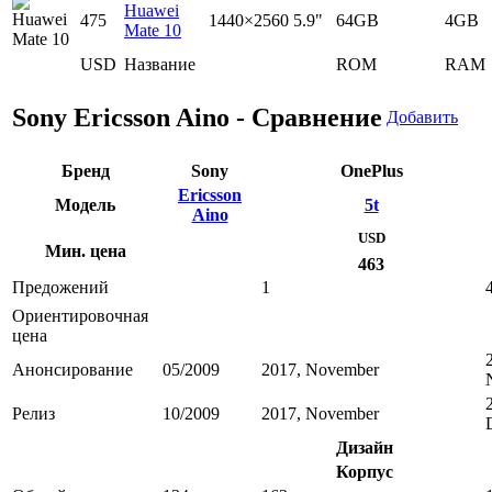
Huawei
475
1440×2560
5.9"
64GB
4GB
Mate 10
USD
Название
ROM
RAM
Sony Ericsson Aino - Сравнение
Добавить
Бренд
Sony
OnePlus
Ericsson
Модель
5t
Aino
USD
Мин. цена
463
Предожений
1
Ориентировочная
цена
Анонсирование
05/2009
2017, November
Релиз
10/2009
2017, November
Дизайн
Корпус