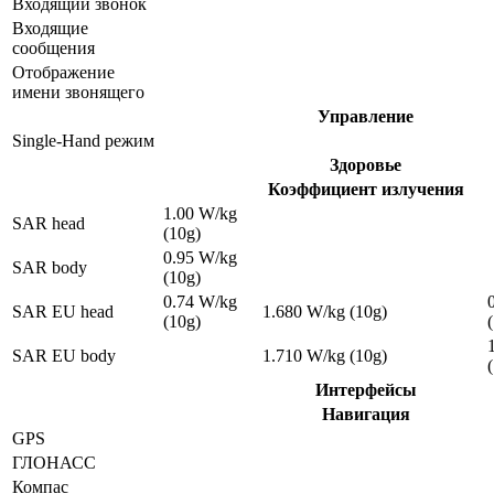
Входящий звонок
Входящие
сообщения
Отображение
имени звонящего
Управление
Single-Hand режим
Здоровье
Коэффициент излучения
1.00 W/kg
SAR head
(10g)
0.95 W/kg
SAR body
(10g)
0.74 W/kg
SAR EU head
1.680 W/kg (10g)
(10g)
SAR EU body
1.710 W/kg (10g)
Интерфейсы
Навигация
GPS
ГЛОНАСС
Компас