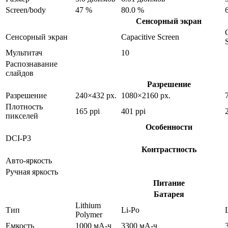
Screen/body
47 %
80.0 %
Сенсорный экран
Сенсорный экран
Capacitive Screen
Мультитач
10
Распознавание
слайдов
Разрешение
Разрешение
240×432 px.
1080×2160 px.
Плотность
165 ppi
401 ppi
пикселей
Особенности
DCI-P3
Контрастность
Авто-яркость
Ручная яркость
Питание
Батарея
Lithium
Тип
Li-Po
Polymer
Емкость
1000 мА-ч
3300 мА-ч