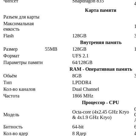
Чипсет
Snapdragon 835
Карта памяти
Разъем для карты
Максимальная
емкость
Flash
128GB
Внутреняя память
Размер
55MB
128GB
Формат
UFS 2.1
Параметры памяти
64/128GB
RAM - Оперативная память
Обьём
8GB
Тип
LPDDR4
Кол-во каналов
Dual Channel
Частота
1866 MHz
Процессор - CPU
Octa-core (4x2.45 GHz Kryo
Модель
& 4x1.9 GHz Kryo)
Битность
64-bit
Кол-во ядер
8 Ядер