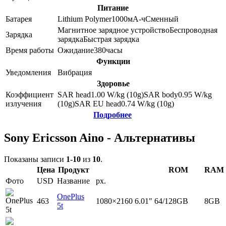
Питание
Батарея
Lithium Polymer
1000
мА-ч
Сменный
Магнитное зарядное устройство
Беспроводная
Зарядка
зарядка
Быстрая зарядка
Время работы
Ожидание
380
часы
Функции
Уведомления
Вибрация
Здоровье
Коэффициент
SAR head
1.00
W/kg (10g)
SAR body
0.95
W/kg
излучения
(10g)
SAR EU head
0.74
W/kg (10g)
Подробнее
Sony Ericsson Aino - Альтернативы
Показаны записи
1-10
из
10
.
Цена
Продукт
ROM
RAM
Фото
USD
Название
px.
OnePlus
463
1080×2160
6.01"
64/128GB
8GB
5t