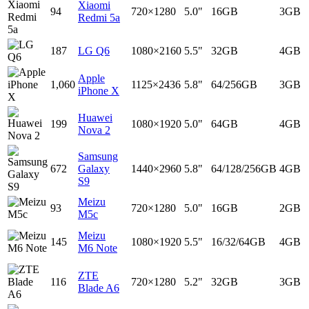
Xiaomi
94
720×1280
5.0"
16GB
3GB
Redmi 5a
187
LG Q6
1080×2160
5.5"
32GB
4GB
Apple
1,060
1125×2436
5.8"
64/256GB
3GB
iPhone X
Huawei
199
1080×1920
5.0"
64GB
4GB
Nova 2
Samsung
672
Galaxy
1440×2960
5.8"
64/128/256GB
4GB
S9
Meizu
93
720×1280
5.0"
16GB
2GB
M5c
Meizu
145
1080×1920
5.5"
16/32/64GB
4GB
M6 Note
ZTE
116
720×1280
5.2"
32GB
3GB
Blade A6