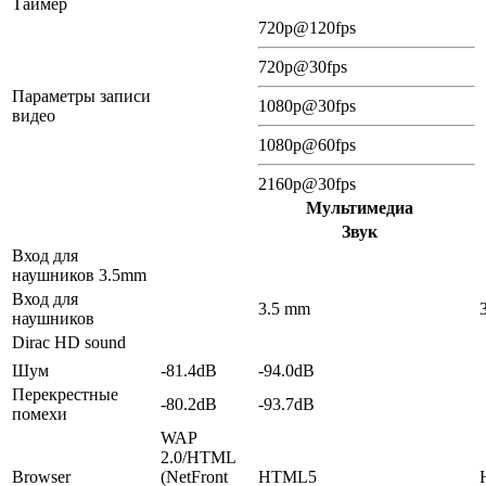
Таймер
720p@120fps
720p@30fps
Параметры записи
1080p@30fps
видео
1080p@60fps
2160p@30fps
Мультимедиа
Звук
Вход для
наушников 3.5mm
Вход для
3.5 mm
наушников
Dirac HD sound
Шум
-81.4dB
-94.0dB
Перекрестные
-80.2dB
-93.7dB
помехи
WAP
2.0/HTML
Browser
(NetFront
HTML5