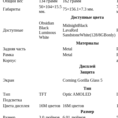
Общий вес
134 грамм
162 грамм
50×104×15.5
Габариты
75×156.1×7.3 мм.
мм.
Доступные цвета
Obsidian
MidnightBlack
Black
Доступные
LavaRed
Luminous
SandstoneWhite(128/8GBonly)
White
Материалы
Задняя часть
Metal
P
Рамка
Metal
P
Корпус
Дисплей
Защита
Экран
Corning Gorilla Glass 5
Тип
Тип
TFT
Optic AMOLED
Подсветка
Цвета дисплея
16M цветов
16M цветов
Размер
Размер
3.0 дюймов
6.01 дюймов