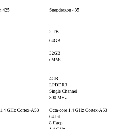
n 425
Snapdragon 435
2 TB
64GB
32GB
eMMC
4GB
LPDDR3
Single Channel
800 MHz
 1.4 GHz Cortex-A53
Octa-core 1.4 GHz Cortex-A53
64-bit
8 Ядер