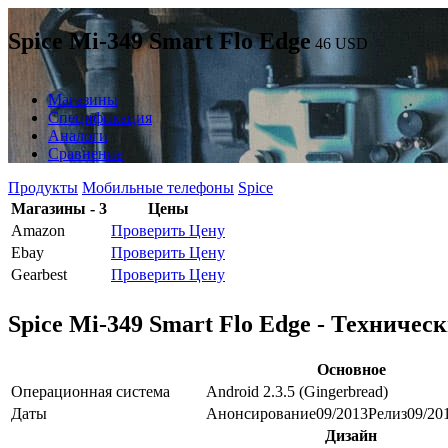
Spice Mi-349 Smart Flo Edge
46
USD
Магазины
Спецификация
Аналоги
Сравнение
Продукты
Мобильные телефоны
Spice
Магазины - 3
Цены
Amazon
Проверить Цену
Ebay
Проверить Цену
Gearbest
Проверить Цену
Spice Mi-349 Smart Flo Edge - Техничес
Основное
Операционная система
Android 2.3.5 (Gingerbread)
Даты
Анонсирование
09/2013
Релиз
09/20
Дизайн