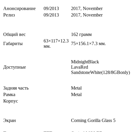
Анонсирование
09/2013
2017, November
Релиз
09/2013
2017, November
Общий вес
162 грамм
63×117×12.3
Габариты
75×156.1×7.3 мм.
мм.
MidnightBlack
Доступные
LavaRed
SandstoneWhite(128/8GBonly)
Задняя часть
Metal
Рамка
Metal
Корпус
Экран
Corning Gorilla Glass 5