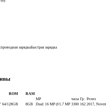
d-By
спроводная зарядка
Быстрая зарядка
тивы
ROM
RAM
MP
часы
Гр.
Релиз
"
64/128GB
8GB
Dual: 16 MP (f/1.7 MP
3300
162
2017, Nove