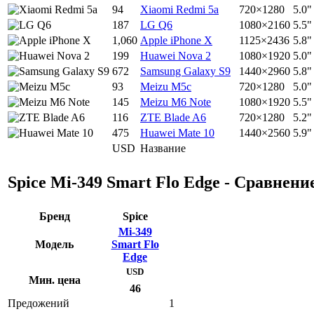
94
Xiaomi Redmi 5a
720×1280
5.0"
187
LG Q6
1080×2160
5.5"
1,060
Apple iPhone X
1125×2436
5.8"
199
Huawei Nova 2
1080×1920
5.0"
672
Samsung Galaxy S9
1440×2960
5.8"
93
Meizu M5c
720×1280
5.0"
145
Meizu M6 Note
1080×1920
5.5"
116
ZTE Blade A6
720×1280
5.2"
475
Huawei Mate 10
1440×2560
5.9"
USD
Название
Spice Mi-349 Smart Flo Edge - Сравнени
Бренд
Spice
Mi-349
Модель
Smart Flo
Edge
USD
Мин. цена
46
Предожений
1