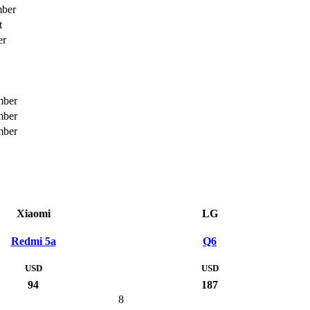
mber
t
er
mber
mber
mber
Xiaomi
LG
Redmi 5a
Q6
USD
USD
94
187
8