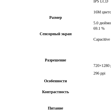
IPS LCD
16M цвет
Размер
5.0 дюйм
69.1 %
Сенсорный экран
Capacitive
Разрешение
720×1280 
296 ppi
Особенности
Контрастность
Питание