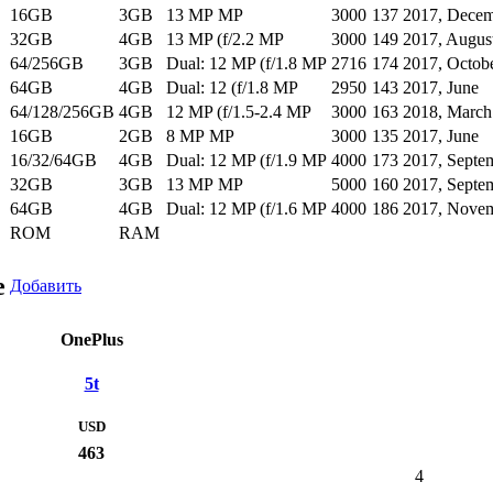
16GB
3GB
13 MP MP
3000
137
2017, Dece
32GB
4GB
13 MP (f/2.2 MP
3000
149
2017, Augus
64/256GB
3GB
Dual: 12 MP (f/1.8 MP
2716
174
2017, Octob
64GB
4GB
Dual: 12 (f/1.8 MP
2950
143
2017, June
64/128/256GB
4GB
12 MP (f/1.5-2.4 MP
3000
163
2018, March
16GB
2GB
8 MP MP
3000
135
2017, June
16/32/64GB
4GB
Dual: 12 MP (f/1.9 MP
4000
173
2017, Septe
32GB
3GB
13 MP MP
5000
160
2017, Septe
64GB
4GB
Dual: 12 MP (f/1.6 MP
4000
186
2017, Nove
ROM
RAM
е
Добавить
OnePlus
5t
USD
463
4