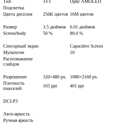
Тип
TFT
Optic AMOLED
Подсветка
Цвета дисплея
256K цветов
16M цветов
Размер
3.5 дюймов
6.01 дюймов
Screen/body
50 %
80.0 %
Сенсорный экран
Capacitive Screen
Мультитач
10
Распознавание
слайдов
Разрешение
320×480 px.
1080×2160 px.
Плотность
165 ppi
401 ppi
пикселей
DCI-P3
Авто-яркость
Ручная яркость