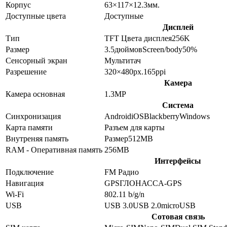
Корпус
63×117×12.3
мм.
Доступные цвета
Доступные
Дисплей
Тип
TFT
Цвета дисплея
256K
Размер
3.5
дюймов
Screen/body
50
%
Сенсорный экран
Мультитач
Разрешение
320×480
px.
165
ppi
Камера
Камера основная
1.3
MP
Система
Синхронизация
Android
iOS
Blackberry
Windows
Карта памяти
Разъем для карты
Внутреняя память
Размер
512MB
RAM - Оперативная память
256MB
Интерфейсы
Подключение
FM Радио
Навигация
GPS
ГЛОНАСС
A-GPS
Wi-Fi
802.11 b/g/n
USB
USB 3.0
USB 2.0
microUSB
Сотовая связь