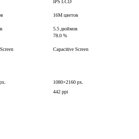
IPS LCD
ов
16M цветов
ов
5.5 дюймов
78.0 %
 Screen
Capacitive Screen
px.
1080×2160 px.
442 ppi