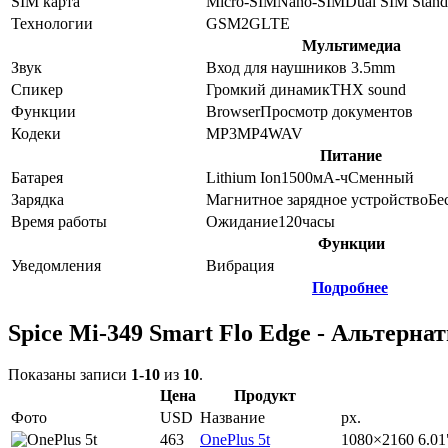
SIM карта
Micro-SIM
Nano-SIM
Dual SIM Stan
Технологии
GSM
2G
LTE
Мультимедиа
Звук
Вход для наушников 3.5mm
Спикер
Громкий динамик
THX sound
Функции
Browser
Просмотр документов
Кодеки
MP3
MP4
WAV
Питание
Батарея
Lithium Ion
1500
мА-ч
Сменный
Зарядка
Магнитное зарядное устройство
Бе
Время работы
Ожидание
120
часы
Функции
Уведомления
Вибрация
Подробнее
Spice Mi-349 Smart Flo Edge - Альтерна
Показаны записи
1-10
из
10
.
Цена
Продукт
Фото
USD
Название
px.
463
OnePlus 5t
1080×2160
6.01