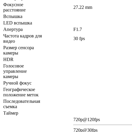
Фокусное
27.22 mm
расстояние
Вспышка
LED вспышка
Апертура
F1.7
Частота кадров для
30 fps
видео
Размер сенсора
камеры
HDR
Голосовое
управление
камеры
Ручной фокус
Географическое
положение меток
Последовательная
съемка
Таймер
720p@120fps
720p@30fps