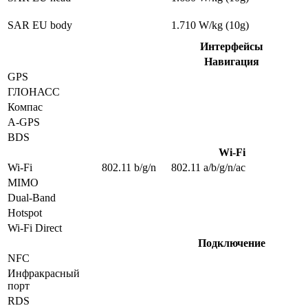
SAR EU body
1.710 W/kg (10g)
Интерфейсы
Навигация
GPS
ГЛОНАСС
Компас
A-GPS
BDS
Wi-Fi
Wi-Fi
802.11 b/g/n
802.11 a/b/g/n/ac
MIMO
Dual-Band
Hotspot
Wi-Fi Direct
Подключение
NFC
Инфракрасный
порт
RDS