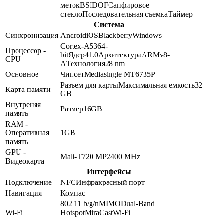
меток
BSI
DOF
Сапфировое
стекло
Последовательная съемка
Таймер
Система
Синхронизация
Android
iOS
Blackberry
Windows
Cortex-A53
64-
Процессор -
bit
Ядер
4
1.0
Архитектура
ARMv8-
CPU
A
Технология
28 nm
Основное
Чипсет
Mediasingle MT6735P
Разъем для карты
Максимальная емкость
32
Карта памяти
GB
Внутреняя
Размер
16GB
память
RAM -
Оперативная
1GB
память
GPU -
Mali-T720 MP2
400 MHz
Видеокарта
Интерфейсы
Подключение
NFC
Инфракрасный порт
Навигация
Компас
802.11 b/g/n
MIMO
Dual-Band
Wi-Fi
Hotspot
MiraCast
Wi-Fi