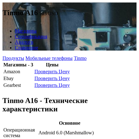
Tinmo A16
103
USD
Магазины
Спецификация
Аналоги
Сравнение
Продукты
Мобильные телефоны
Tinmo
Магазины - 3
Цены
Amazon
Проверить Цену
Ebay
Проверить Цену
Gearbest
Проверить Цену
Tinmo A16 - Технические
характеристики
Основное
Операционная
Android 6.0 (Marshmallow)
система