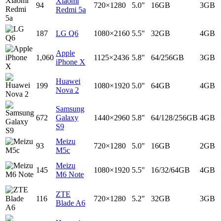
Xiaomi
94
720×1280
5.0"
16GB
3GB
Redmi 5a
187
LG Q6
1080×2160
5.5"
32GB
4GB
Apple
1,060
1125×2436
5.8"
64/256GB
3GB
iPhone X
Huawei
199
1080×1920
5.0"
64GB
4GB
Nova 2
Samsung
672
Galaxy
1440×2960
5.8"
64/128/256GB
4GB
S9
Meizu
93
720×1280
5.0"
16GB
2GB
M5c
Meizu
145
1080×1920
5.5"
16/32/64GB
4GB
M6 Note
ZTE
116
720×1280
5.2"
32GB
3GB
Blade A6