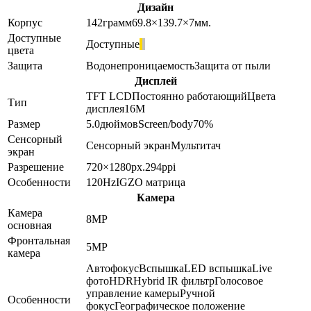
Дизайн
Корпус
142
грамм
69.8×139.7×7
мм.
Доступные
Доступные
цвета
Защита
Водонепроницаемость
Защита от пыли
Дисплей
TFT LCD
Постоянно работающий
Цвета
Тип
дисплея
16M
Размер
5.0
дюймов
Screen/body
70
%
Сенсорный
Сенсорный экран
Мультитач
экран
Разрешение
720×1280
px.
294
ppi
Особенности
120Hz
IGZO матрица
Камера
Камера
8
MP
основная
Фронтальная
5
MP
камера
Автофокус
Вспышка
LED вспышка
Live
фото
HDR
Hybrid IR фильтр
Голосовое
управление камеры
Ручной
Особенности
фокус
Географическое положение