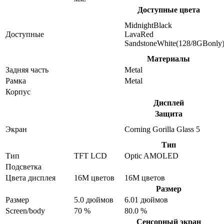
Доступные цвета
MidnightBlack
Доступные
LavaRed
SandstoneWhite(128/8GBonly
Материалы
Задняя часть
Metal
Рамка
Metal
Корпус
Дисплей
Защита
Экран
Corning Gorilla Glass 5
Тип
Тип
TFT LCD
Optic AMOLED
Подсветка
Цвета дисплея
16M цветов
16M цветов
Размер
Размер
5.0 дюймов
6.01 дюймов
Screen/body
70 %
80.0 %
Сенсорный экран