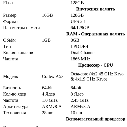
Flash
128GB
Внутреняя память
Размер
16GB
128GB
Формат
UFS 2.1
Параметры памяти
64/128GB
RAM - Оперативная память
Обьём
1GB
8GB
Тип
LPDDR4
Кол-во каналов
Dual Channel
Частота
1866 MHz
Процессор - CPU
Octa-core (4x2.45 GHz Kryo
Модель
Cortex-A53
& 4x1.9 GHz Kryo)
Битность
64-bit
64-bit
Кол-во ядер
4 Ядер
8 Ядер
Частота
1.0 GHz
2.45 GHz
Архитектура
ARMv8-A
ARMv8-A
Технология
28 nm
10 nm
Вспомогательный процессор