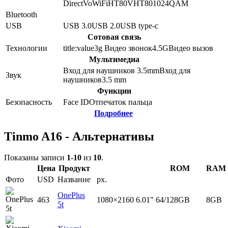
Direct
VoWiFi
HT80
VHT80
1024QAM
Bluetooth
USB
USB 3.0
USB 2.0
USB type-c
Сотовая связь
Технологии
title:value
3g Видео звонок
4.5G
Видео вызов
Мультимедиа
Вход для наушников 3.5mm
Вход для
Звук
наушников
3.5 mm
Функции
Безопасность
Face ID
Отпечаток пальца
Подробнее
Tinmo A16 - Альтернативы
Показаны записи
1-10
из
10
.
Цена
Продукт
ROM
RAM
Фото
USD
Название
px.
OnePlus
463
1080×2160
6.01"
64/128GB
8GB
5t