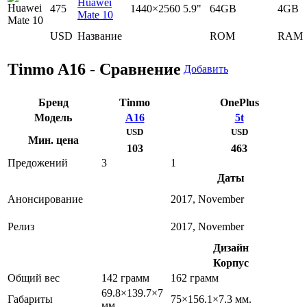
Huawei
475
1440×2560
5.9"
64GB
4GB
Mate 10
USD
Название
ROM
RAM
Tinmo A16 - Сравнение
Добавить
Бренд
Tinmo
OnePlus
Модель
A16
5t
USD
USD
Мин. цена
103
463
Предожений
3
1
Даты
Анонсирование
2017, November
Релиз
2017, November
Дизайн
Корпус
Общий вес
142 грамм
162 грамм
69.8×139.7×7
Габариты
75×156.1×7.3 мм.
мм.