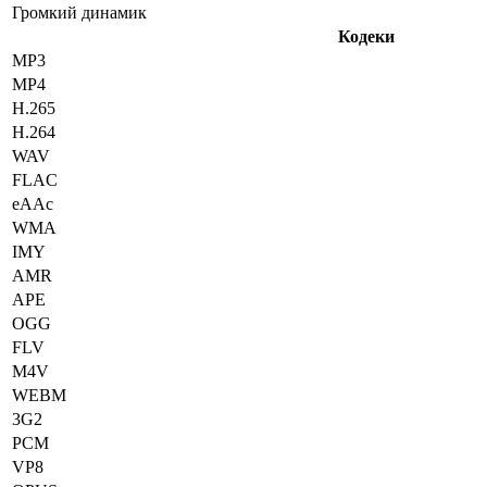
Громкий динамик
Кодеки
MP3
MP4
H.265
H.264
WAV
FLAC
eAAc
WMA
IMY
AMR
APE
OGG
FLV
M4V
WEBM
3G2
PCM
VP8