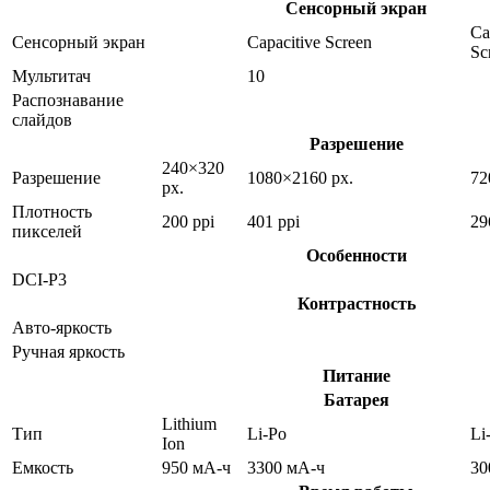
Сенсорный экран
Ca
Сенсорный экран
Capacitive Screen
Sc
Мультитач
10
Распознавание
слайдов
Разрешение
240×320
Разрешение
1080×2160 px.
72
px.
Плотность
200 ppi
401 ppi
29
пикселей
Особенности
DCI-P3
Контрастность
Авто-яркость
Ручная яркость
Питание
Батарея
Lithium
Тип
Li-Po
Li
Ion
Емкость
950 мА-ч
3300 мА-ч
30