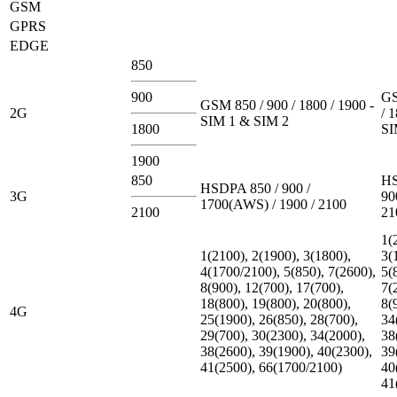
GSM
GPRS
EDGE
850
900
GS
GSM 850 / 900 / 1800 / 1900 -
2G
/ 
SIM 1 & SIM 2
1800
SI
1900
850
HS
HSDPA 850 / 900 /
3G
90
1700(AWS) / 1900 / 2100
2100
21
1(
1(2100), 2(1900), 3(1800),
3(
4(1700/2100), 5(850), 7(2600),
5(
8(900), 12(700), 17(700),
7(
18(800), 19(800), 20(800),
8(
4G
25(1900), 26(850), 28(700),
34
29(700), 30(2300), 34(2000),
38
38(2600), 39(1900), 40(2300),
39
41(2500), 66(1700/2100)
40
41