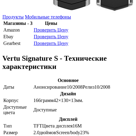
Продукты
Мобильные телефоны
Магазины - 3
Цены
Amazon
Проверить Цену
Ebay
Проверить Цену
Gearbest
Проверить Цену
Vertu Signature S - Технические
характеристики
Основное
Даты
Анонсирование
10/2008
Релиз
10/2008
Дизайн
Корпус
166
грамм
42×130×13
мм.
Доступные
Доступные
цвета
Дисплей
Тип
TFT
Цвета дисплея
16M
Размер
2.0
дюймов
Screen/body
23
%