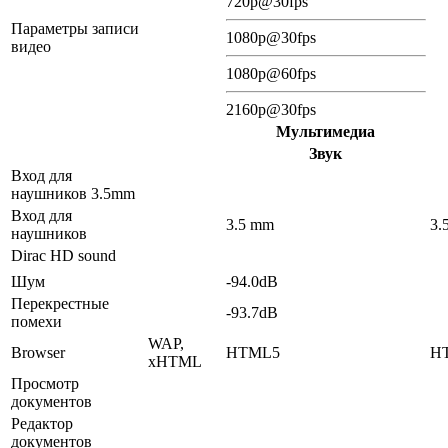
720p@30fps
Параметры записи
1080p@30fps
видео
1080p@60fps
2160p@30fps
Мультимедиа
Звук
Вход для
наушников 3.5mm
Вход для
3.5 mm
3.
наушников
Dirac HD sound
Шум
-94.0dB
Перекрестные
-93.7dB
помехи
WAP,
Browser
HTML5
H
xHTML
Просмотр
документов
Редактор
документов