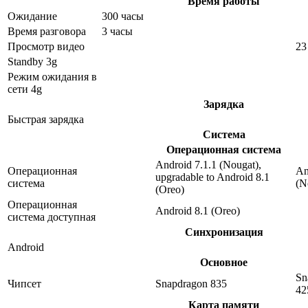
Время работы
Ожидание
300 часы
Время разговора
3 часы
Просмотр видео
23
Standby 3g
Режим ожидания в
сети 4g
Зарядка
Быстрая зарядка
Система
Операционная система
Android 7.1.1 (Nougat),
Операционная
An
upgradable to Android 8.1
система
(N
(Oreo)
Операционная
Android 8.1 (Oreo)
система доступная
Синхронизация
Android
Основное
Sn
Чипсет
Snapdragon 835
42
Карта памяти