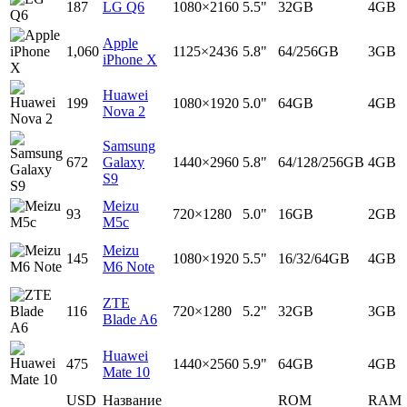
187
LG Q6
1080×2160
5.5"
32GB
4GB
Apple
1,060
1125×2436
5.8"
64/256GB
3GB
iPhone X
Huawei
199
1080×1920
5.0"
64GB
4GB
Nova 2
Samsung
672
Galaxy
1440×2960
5.8"
64/128/256GB
4GB
S9
Meizu
93
720×1280
5.0"
16GB
2GB
M5c
Meizu
145
1080×1920
5.5"
16/32/64GB
4GB
M6 Note
ZTE
116
720×1280
5.2"
32GB
3GB
Blade A6
Huawei
475
1440×2560
5.9"
64GB
4GB
Mate 10
USD
Название
ROM
RAM