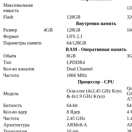
Максимальная
12
емкость
Flash
128GB
3
Внутреняя память
Размер
4GB
128GB
1
Формат
UFS 2.1
Параметры памяти
64/128GB
RAM - Оперативная память
Обьём
8GB
3
Тип
LPDDR4
Кол-во каналов
Dual Channel
Частота
1866 MHz
Процессор - CPU
Qu
Octa-core (4x2.45 GHz Kryo
Модель
GH
& 4x1.9 GHz Kryo)
A
Битность
64-bit
64
Кол-во ядер
8 Ядер
4 
Частота
2.45 GHz
1.
Архитектура
ARMv8-A
A
Технология
10 nm
28