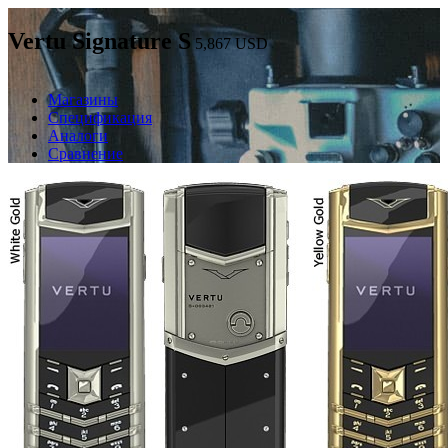
Vertu Signature S
5,867
USD
Магазины
Спецификация
Аналоги
Сравнение