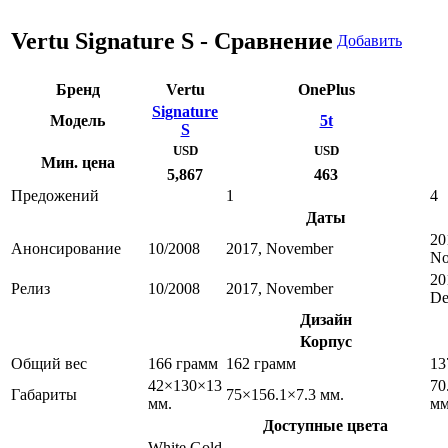
Vertu Signature S - Сравнение
Добавить
Бренд
Vertu
OnePlus
Signature
Модель
5t
S
USD
USD
Мин. цена
5,867
463
Предожений
1
4
Даты
20
Анонсирование
10/2008
2017, November
No
20
Релиз
10/2008
2017, November
De
Дизайн
Корпус
Общий вес
166 грамм
162 грамм
13
42×130×13
70
Габариты
75×156.1×7.3 мм.
мм.
мм
Доступные цвета
White Gold