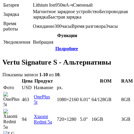
Батарея
Lithium Ion
950
мА-ч
Сменный
Магнитное зарядное устройство
Беспроводная
Зарядка
зарядка
Быстрая зарядка
Время
Ожидание
300
часы
Время разговора
3
часы
работы
Функции
Уведомления
Вибрация
Подробнее
Vertu Signature S - Альтернативы
Показаны записи
1-10
из
10
.
Цена
Продукт
ROM
RAM
Фото
USD
Название
px.
OnePlus
463
1080×2160
6.01"
64/128GB
8GB
5t
Xiaomi
94
720×1280
5.0"
16GB
3GB
Redmi 5a