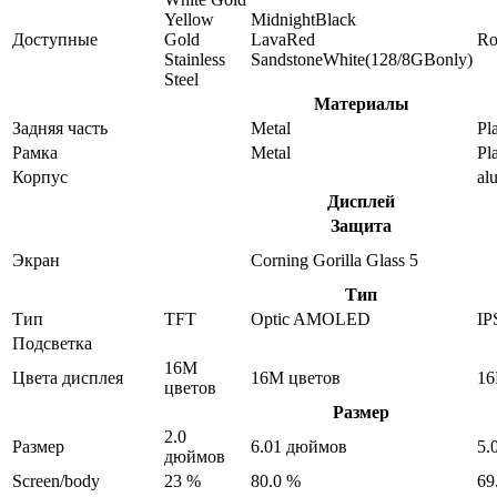
Yellow
MidnightBlack
Доступные
Gold
LavaRed
Ro
Stainless
SandstoneWhite(128/8GBonly)
Steel
Материалы
Задняя часть
Metal
Pla
Рамка
Metal
Pla
Корпус
al
Дисплей
Защита
Экран
Corning Gorilla Glass 5
Тип
Тип
TFT
Optic AMOLED
IP
Подсветка
16M
Цвета дисплея
16M цветов
16
цветов
Размер
2.0
Размер
6.01 дюймов
5.
дюймов
Screen/body
23 %
80.0 %
69