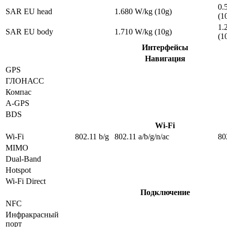
0.
SAR EU head
1.680 W/kg (10g)
(1
1.
SAR EU body
1.710 W/kg (10g)
(1
Интерфейсы
Навигация
GPS
ГЛОНАСС
Компас
A-GPS
BDS
Wi-Fi
Wi-Fi
802.11 b/g
802.11 a/b/g/n/ac
80
MIMO
Dual-Band
Hotspot
Wi-Fi Direct
Подключение
NFC
Инфракрасный
порт