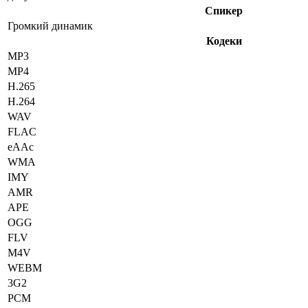
Спикер
Громкий динамик
Кодеки
MP3
MP4
H.265
H.264
WAV
FLAC
eAAc
WMA
IMY
AMR
APE
OGG
FLV
M4V
WEBM
3G2
PCM