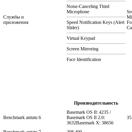
Noise-Canceling Third
Microphone
Se
Службы и
Mi
приложения
Speed Notification Keys (Alert
Fo
Slider)
Ca
Virtual Keypad
Screen Mirroring
Face Identification
Производительность
Basemark OS II: 4235 /
Benchmark antutu 6
Basemark OS II 2.0:
35
3632Basemark X: 38656
Benchmark antutu 7
208.400