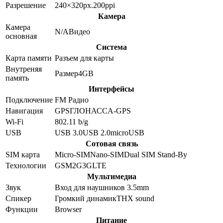
Разрешение
240×320
px.
200
ppi
Камера
Камера
N/A
Видео
основная
Система
Карта памяти
Разъем для карты
Внутреняя
Размер
4GB
память
Интерфейсы
Подключение
FM Радио
Навигация
GPS
ГЛОНАСС
A-GPS
Wi-Fi
802.11 b/g
USB
USB 3.0
USB 2.0
microUSB
Сотовая связь
SIM карта
Micro-SIM
Nano-SIM
Dual SIM Stand-By
Технологии
GSM
2G
3G
LTE
Мультимедиа
Звук
Вход для наушников 3.5mm
Спикер
Громкий динамик
THX sound
Функции
Browser
Питание