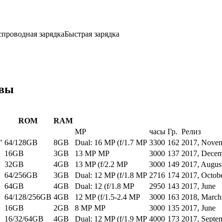
спроводная зарядка
Быстрая зарядка
ивы
ROM
RAM
MP
часы
Гр.
Релиз
"
64/128GB
8GB
Dual: 16 MP (f/1.7 MP
3300
162
2017, Nove
16GB
3GB
13 MP MP
3000
137
2017, Dece
32GB
4GB
13 MP (f/2.2 MP
3000
149
2017, Augus
64/256GB
3GB
Dual: 12 MP (f/1.8 MP
2716
174
2017, Octob
64GB
4GB
Dual: 12 (f/1.8 MP
2950
143
2017, June
64/128/256GB
4GB
12 MP (f/1.5-2.4 MP
3000
163
2018, March
16GB
2GB
8 MP MP
3000
135
2017, June
16/32/64GB
4GB
Dual: 12 MP (f/1.9 MP
4000
173
2017, Septe