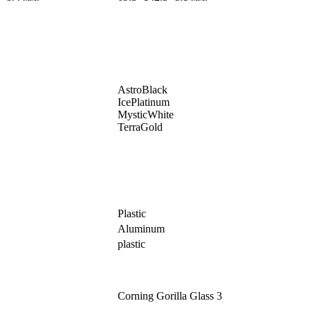
AstroBlack
IcePlatinum
MysticWhite
TerraGold
Plastic
Aluminum
plastic
Corning Gorilla Glass 3