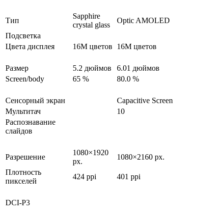
Sapphire
Тип
Optic AMOLED
crystal glass
Подсветка
Цвета дисплея
16M цветов
16M цветов
Размер
5.2 дюймов
6.01 дюймов
Screen/body
65 %
80.0 %
Сенсорный экран
Capacitive Screen
Мультитач
10
Распознавание
слайдов
1080×1920
Разрешение
1080×2160 px.
px.
Плотность
424 ppi
401 ppi
пикселей
DCI-P3