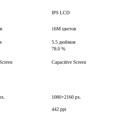
IPS LCD
в
16M цветов
в
5.5 дюймов
78.0 %
 Screen
Capacitive Screen
px.
1080×2160 px.
442 ppi