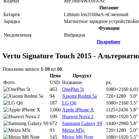
Кодеки
MP3
MP4
WAV
eAAc
Питание
Батарея
Lithium Ion
3160
мА-ч
Сменный
Зарядка
Магнитное зарядное устройство
Бе
Функции
Уведомления
Вибрация
Подробнее
Vertu Signature Touch 2015 - Альтернат
Показаны записи
1-10
из
10
.
Цена
Продукт
Фото
USD
Название
px.
463
OnePlus 5t
1080×2160
6.01
94
Xiaomi Redmi 5a
720×1280
5.0"
187
LG Q6
1080×2160
5.5"
1,060
Apple iPhone X
1125×2436
5.8"
199
Huawei Nova 2
1080×1920
5.0"
672
Samsung Galaxy S9
1440×2960
5.8"
93
Meizu M5c
720×1280
5.0"
145
Meizu M6 Note
1080×1920
5.5"