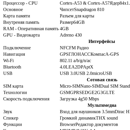
Процессор - CPU
Cortex-A53 & Cortex-A57
Ядер
8
4x1
Основное
Чипсет
Snapdragon 810
Карта памяти
Разъем для карты
Внутреняя память
Размер
64GB
RAM - Оперативная память
4GB
GPU - Видеокарта
Adreno 430
Интерфейсы
Подключение
NFC
FM Радио
Навигация
GPS
ГЛОНАСС
Компас
A-GPS
Wi-Fi
802.11 a/b/g/n/ac
Bluetooth
4.0
LE
A2DP
AptX
USB
USB 3.0
USB 2.0
microUSB
Сотовая связь
SIM карта
Micro-SIM
Nano-SIM
Dual SIM Stan
Технологии
GSM
GPRS
EDGE
2G
3G
LTE
Скорость подключения
Загрузка 4g
50
Mbps
Мультимедиа
Звук
Вход для наушников 3.5mm
Dirac H
Спикер
Громкий динамик
THX sound
Функции
Browser
Редактор документов