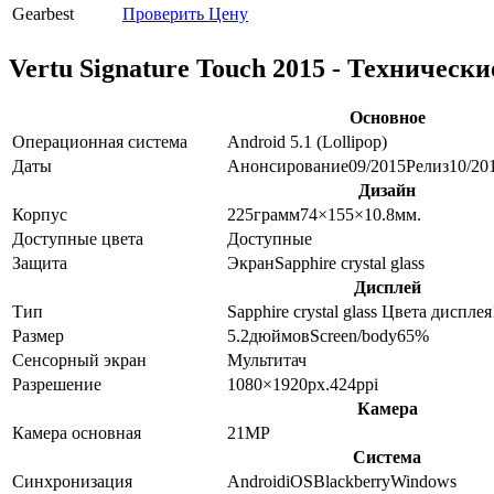
Gearbest
Проверить Цену
Vertu Signature Touch 2015 - Техническ
Основное
Операционная система
Android 5.1 (Lollipop)
Даты
Анонсирование
09/2015
Релиз
10/20
Дизайн
Корпус
225
грамм
74×155×10.8
мм.
Доступные цвета
Доступные
Защита
Экран
Sapphire crystal glass
Дисплей
Тип
Sapphire crystal glass
Цвета дисплея
Размер
5.2
дюймов
Screen/body
65
%
Сенсорный экран
Мультитач
Разрешение
1080×1920
px.
424
ppi
Камера
Камера основная
21
MP
Система
Синхронизация
Android
iOS
Blackberry
Windows