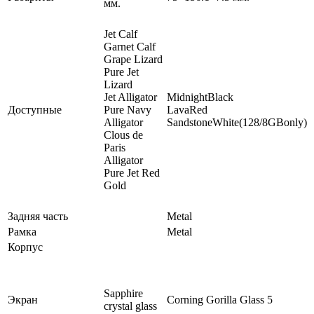
мм.
Jet Calf
Garnet Calf
Grape Lizard
Pure Jet
Lizard
Jet Alligator
MidnightBlack
Доступные
Pure Navy
LavaRed
Alligator
SandstoneWhite(128/8GBonly)
Clous de
Paris
Alligator
Pure Jet Red
Gold
Задняя часть
Metal
Рамка
Metal
Корпус
Sapphire
Экран
Corning Gorilla Glass 5
crystal glass