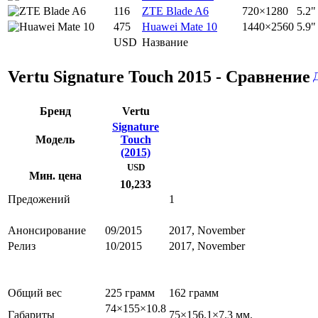
116
ZTE Blade A6
720×1280
5.2"
475
Huawei Mate 10
1440×2560
5.9"
USD
Название
Vertu Signature Touch 2015 - Сравнение
Бренд
Vertu
Signature
Модель
Touch
(2015)
USD
Мин. цена
10,233
Предожений
1
Анонсирование
09/2015
2017, November
Релиз
10/2015
2017, November
Общий вес
225 грамм
162 грамм
74×155×10.8
Габариты
75×156.1×7.3 мм.