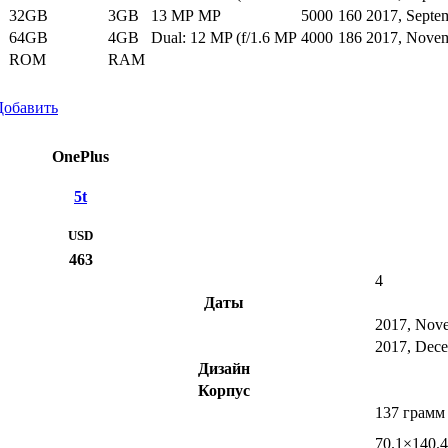
32GB
3GB
13 MP MP
5000
160
2017, Septe
64GB
4GB
Dual: 12 MP (f/1.6 MP
4000
186
2017, Nove
ROM
RAM
Добавить
OnePlus
5t
USD
463
4
Даты
2017, Nov
2017, Dec
Дизайн
Корпус
137 грамм
70.1×140.4