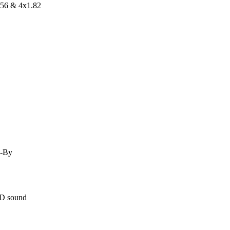
.56 & 4x1.82
d-By
D sound