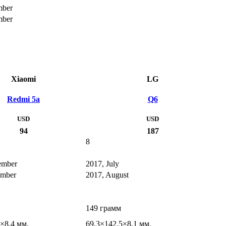
mber
mber
Xiaomi
LG
Redmi 5a
Q6
USD
USD
94
187
8
ember
2017, July
ember
2017, August
149 грамм
×8.4 мм.
69.3×142.5×8.1 мм.