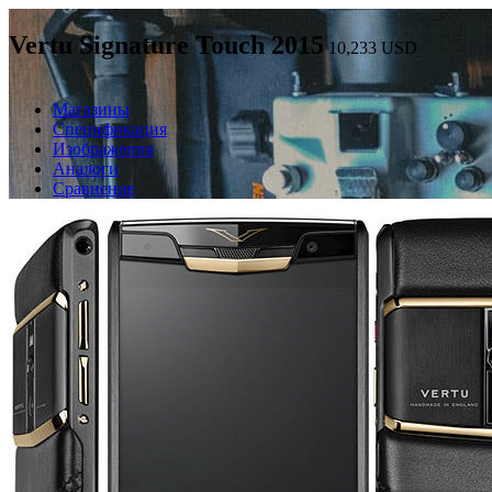
Vertu Signature Touch 2015
10,233
USD
Магазины
Спецификация
Изображения
Аналоги
Сравнение