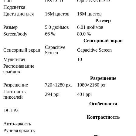
Тип
IPS LCD
Optic AMOLED
Подсветка
Цвета дисплея
16M цветов
16M цветов
Размер
Размер
5.0 дюймов
6.01 дюймов
Screen/body
66 %
80.0 %
Сенсорный экран
Capacitive
Сенсорный экран
Capacitive Screen
Screen
Мультитач
10
Распознавание
слайдов
Разрешение
Разрешение
720×1280 px.
1080×2160 px.
Плотность
294 ppi
401 ppi
пикселей
Особенности
DCI-P3
Контрастность
Авто-яркость
Ручная яркость