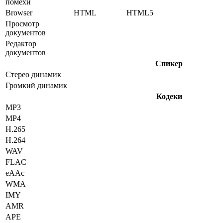
помехи
Browser
HTML
HTML5
Просмотр
документов
Редактор
документов
Спикер
Стерео динамик
Громкий динамик
Кодеки
MP3
MP4
H.265
H.264
WAV
FLAC
eAAc
WMA
IMY
AMR
APE