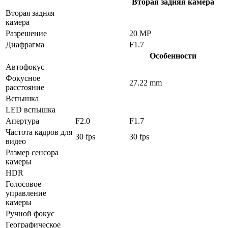
Вторая задняя камера
Вторая задняя
камера
Разрешение
20 MP
Диафрагма
F1.7
Особенности
Автофокус
Фокусное
27.22 mm
расстояние
Вспышка
LED вспышка
Апертура
F2.0
F1.7
Частота кадров для
30 fps
30 fps
видео
Размер сенсора
камеры
HDR
Голосовое
управление
камеры
Ручной фокус
Географическое