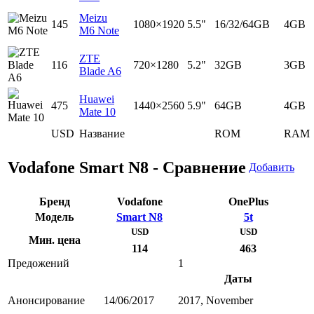
Meizu
145
1080×1920
5.5"
16/32/64GB
4GB
M6 Note
ZTE
116
720×1280
5.2"
32GB
3GB
Blade A6
Huawei
475
1440×2560
5.9"
64GB
4GB
Mate 10
USD
Название
ROM
RAM
Vodafone Smart N8 - Сравнение
Добавить
Бренд
Vodafone
OnePlus
Модель
Smart N8
5t
USD
USD
Мин. цена
114
463
Предожений
1
Даты
Анонсирование
14/06/2017
2017, November