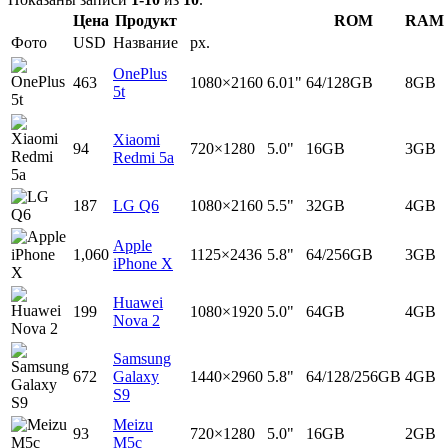
Цена
Продукт
ROM
RAM
Фото
USD
Название
px.
OnePlus
463
1080×2160
6.01"
64/128GB
8GB
5t
Xiaomi
94
720×1280
5.0"
16GB
3GB
Redmi 5a
187
LG Q6
1080×2160
5.5"
32GB
4GB
Apple
1,060
1125×2436
5.8"
64/256GB
3GB
iPhone X
Huawei
199
1080×1920
5.0"
64GB
4GB
Nova 2
Samsung
672
Galaxy
1440×2960
5.8"
64/128/256GB
4GB
S9
Meizu
93
720×1280
5.0"
16GB
2GB
M5c