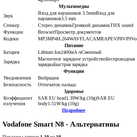
Мультимедиа
Вход для наушников 3.5mm
Вход для
Звук
наушников
3.5 mm
Спикер
Стерео динамик
Громкий динамик
THX sound
Функции
Browser
Просмотр документов
Кодеки
MP3
MP4
H.264
WAV
FLAC
AMR
APE
VP8
VP9
Vo
Питание
Батарея
Lithium Ion
2400
мА-ч
Сменный
Магнитное зарядное устройство
Беспроводная
Зарядка
зарядка
Быстрая зарядка
Функции
Уведомления
Вибрация
Безопасность
Отпечаток пальца
Здоровье
Коэффициент
SAR EU head
1.39
W/kg (10g)
SAR EU
излучения
body
1.51
W/kg (10g)
Подробнее
Vodafone Smart N8 - Альтернативы
Показаны записи
1-10
из
10
.