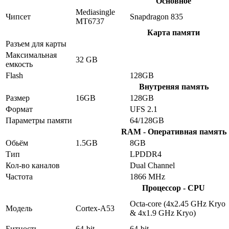
Основное
Mediasingle
Чипсет
Snapdragon 835
MT6737
Карта памяти
Разъем для карты
Максимальная
32 GB
емкость
Flash
128GB
Внутреняя память
Размер
16GB
128GB
Формат
UFS 2.1
Параметры памяти
64/128GB
RAM - Оперативная память
Обьём
1.5GB
8GB
Тип
LPDDR4
Кол-во каналов
Dual Channel
Частота
1866 MHz
Процессор - CPU
Octa-core (4x2.45 GHz Kryo
Модель
Cortex-A53
& 4x1.9 GHz Kryo)
Битность
64-bit
64-bit