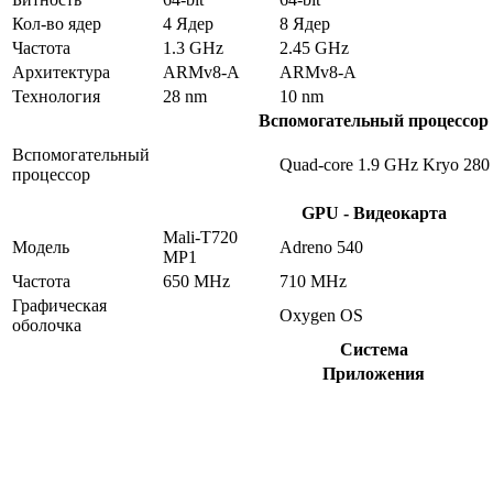
Кол-во ядер
4 Ядер
8 Ядер
Частота
1.3 GHz
2.45 GHz
Архитектура
ARMv8-A
ARMv8-A
Технология
28 nm
10 nm
Вспомогательный процессор
Вспомогательный
Quad-core 1.9 GHz Kryo 280
процессор
GPU - Видеокарта
Mali-T720
Модель
Adreno 540
MP1
Частота
650 MHz
710 MHz
Графическая
Oxygen OS
оболочка
Система
Приложения