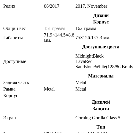
Релиз
06/2017
2017, November
Дизайн
Корпус
Общий вес
151 грамм
162 грамм
71.9×144.5×8.6
Габариты
75×156.1×7.3 мм.
мм.
Доступные цвета
MidnightBlack
Доступные
LavaRed
SandstoneWhite(128/8GBonly
Материалы
Задняя часть
Metal
Рамка
Metal
Metal
Корпус
Дисплей
Защита
Экран
Corning Gorilla Glass 5
Тип