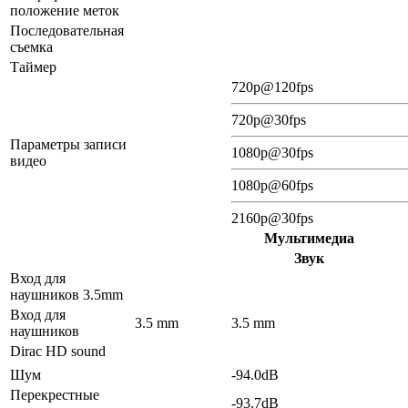
положение меток
Последовательная
съемка
Таймер
720p@120fps
720p@30fps
Параметры записи
1080p@30fps
видео
1080p@60fps
2160p@30fps
Мультимедиа
Звук
Вход для
наушников 3.5mm
Вход для
3.5 mm
3.5 mm
наушников
Dirac HD sound
Шум
-94.0dB
Перекрестные
-93.7dB