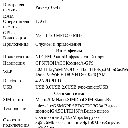
Внутреняя
Размер
16GB
память
RAM -
Оперативная
1.5GB
память
GPU -
Mali-T720 MP1
650 MHz
Видеокарта
Приложения
Службы и приложения
Интерфейсы
Подключение
NFC
FM Радио
Инфракрасный порт
Навигация
GPS
ГЛОНАСС
Компас
A-GPS
802.11 b/g/n
MIMO
Dual-Band
Hotspot
MiraCast
Wi
Wi-Fi
Direct
VoWiFi
HT80
VHT80
1024QAM
Bluetooth
4.2
A2DP
HID
USB
USB 3.0
USB 2.0
USB type-c
microUSB
Сотовая связь
SIM карта
Micro-SIM
Nano-SIM
Dual SIM Stand-By
title:value
GSM
GPRS
EDGE
2G
3G
3g Видео
Технологии
звонок
4G
4.5G
LTE
HSPA
Видео вызов
Скачивание 3g
42.2
Mbps
Загрузка
Скорость
3g
5.76
Mbps
Скачивание 4g
150
Mbps
Загрузка
подключения
4g
50
Mbps