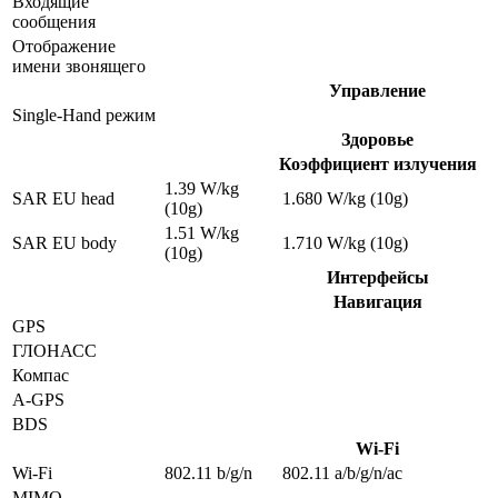
Входящие
сообщения
Отображение
имени звонящего
Управление
Single-Hand режим
Здоровье
Коэффициент излучения
1.39 W/kg
SAR EU head
1.680 W/kg (10g)
(10g)
1.51 W/kg
SAR EU body
1.710 W/kg (10g)
(10g)
Интерфейсы
Навигация
GPS
ГЛОНАСС
Компас
A-GPS
BDS
Wi-Fi
Wi-Fi
802.11 b/g/n
802.11 a/b/g/n/ac
MIMO