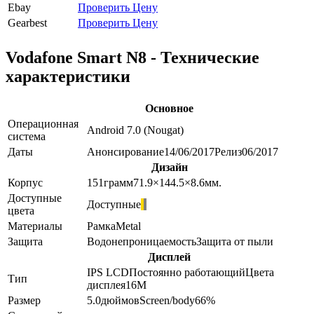
Ebay
Проверить Цену
Gearbest
Проверить Цену
Vodafone Smart N8 - Технические
характеристики
Основное
Операционная
Android 7.0 (Nougat)
система
Даты
Анонсирование
14/06/2017
Релиз
06/2017
Дизайн
Корпус
151
грамм
71.9×144.5×8.6
мм.
Доступные
Доступные
цвета
Материалы
Рамка
Metal
Защита
Водонепроницаемость
Защита от пыли
Дисплей
IPS LCD
Постоянно работающий
Цвета
Тип
дисплея
16M
Размер
5.0
дюймов
Screen/body
66
%