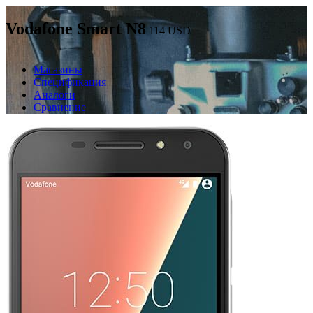
Vodafone Smart N8
114
USD
Магазины
Спецификация
Аналоги
Сравнение