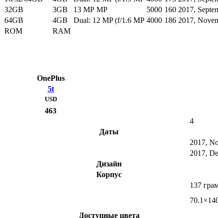
32GB
3GB
13 MP MP
5000
160
2017, Septe
64GB
4GB
Dual: 12 MP (f/1.6 MP
4000
186
2017, Nove
ROM
RAM
OnePlus
5t
USD
463
4
Даты
2017, N
2017, D
Дизайн
Корпус
137 гра
70.1×140
Доступные цвета