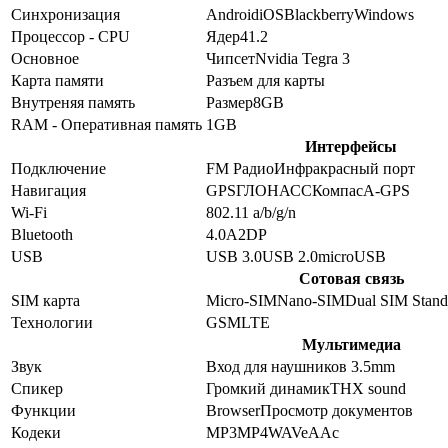
Синхронизация
Android
iOS
Blackberry
Windows
Процессор - CPU
Ядер
4
1.2
Основное
Чипсет
Nvidia Tegra 3
Карта памяти
Разъем для карты
Внутреняя память
Размер
8GB
RAM - Оперативная память
1GB
Интерфейсы
Подключение
FM Радио
Инфракрасный порт
Навигация
GPS
ГЛОНАСС
Компас
A-GPS
Wi-Fi
802.11 a/b/g/n
Bluetooth
4.0
A2DP
USB
USB 3.0
USB 2.0
microUSB
Сотовая связь
SIM карта
Micro-SIM
Nano-SIM
Dual SIM Stan
Технологии
GSM
LTE
Мультимедиа
Звук
Вход для наушников 3.5mm
Спикер
Громкий динамик
THX sound
Функции
Browser
Просмотр документов
Кодеки
MP3
MP4
WAV
eAAc