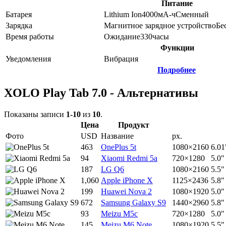
Питание
Батарея
Lithium Ion
4000
мА-ч
Сменный
Зарядка
Магнитное зарядное устройство
Бе
Время работы
Ожидание
330
часы
Функции
Уведомления
Вибрация
Подробнее
XOLO Play Tab 7.0 - Альтернативы
Показаны записи
1-10
из
10
.
Цена
Продукт
Фото
USD
Название
px.
463
OnePlus 5t
1080×2160
6.01
94
Xiaomi Redmi 5a
720×1280
5.0"
187
LG Q6
1080×2160
5.5"
1,060
Apple iPhone X
1125×2436
5.8"
199
Huawei Nova 2
1080×1920
5.0"
672
Samsung Galaxy S9
1440×2960
5.8"
93
Meizu M5c
720×1280
5.0"
145
Meizu M6 Note
1080×1920
5.5"