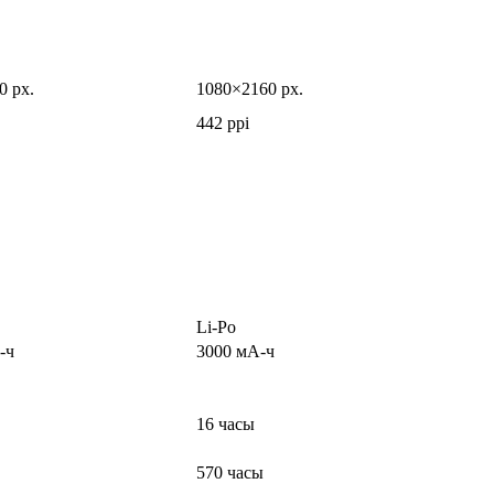
0 px.
1080×2160 px.
442 ppi
Li-Po
-ч
3000 мА-ч
16 часы
570 часы