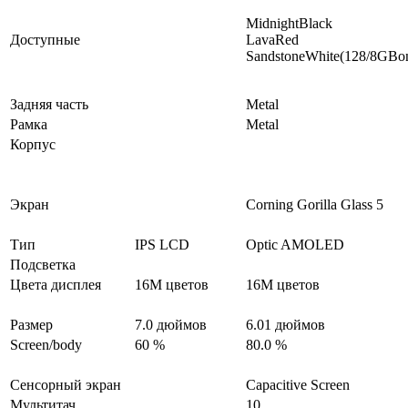
MidnightBlack
Доступные
LavaRed
SandstoneWhite(128/8GBon
Задняя часть
Metal
Рамка
Metal
Корпус
Экран
Corning Gorilla Glass 5
Тип
IPS LCD
Optic AMOLED
Подсветка
Цвета дисплея
16M цветов
16M цветов
Размер
7.0 дюймов
6.01 дюймов
Screen/body
60 %
80.0 %
Сенсорный экран
Capacitive Screen
Мультитач
10