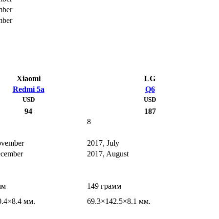
mber
mber
Xiaomi
LG
Redmi 5a
Q6
USD
USD
94
187
8
ovember
2017, July
ecember
2017, August
мм
149 грамм
.4×8.4 мм.
69.3×142.5×8.1 мм.