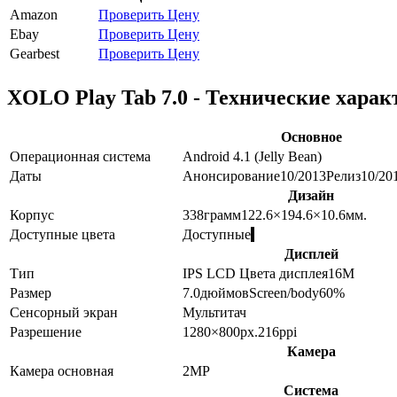
Amazon
Проверить Цену
Ebay
Проверить Цену
Gearbest
Проверить Цену
XOLO Play Tab 7.0 - Технические хара
Основное
Операционная система
Android 4.1 (Jelly Bean)
Даты
Анонсирование
10/2013
Релиз
10/20
Дизайн
Корпус
338
грамм
122.6×194.6×10.6
мм.
Доступные цвета
Доступные
Дисплей
Тип
IPS LCD
Цвета дисплея
16M
Размер
7.0
дюймов
Screen/body
60
%
Сенсорный экран
Мультитач
Разрешение
1280×800
px.
216
ppi
Камера
Камера основная
2
MP
Система