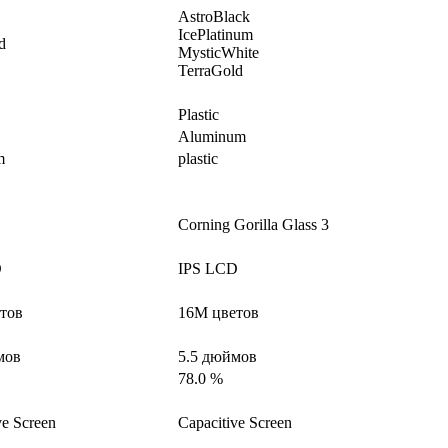
AstroBlack
IcePlatinum
d
MysticWhite
TerraGold
Plastic
Aluminum
m
plastic
Corning Gorilla Glass 3
D
IPS LCD
тов
16M цветов
мов
5.5 дюймов
78.0 %
ve Screen
Capacitive Screen