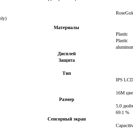
RoseGol
ly)
Материалы
Plastic
Plastic
aluminu
Дисплей
Защита
Тип
IPS LC
16M цве
Размер
5.0 дюй
69.1 %
Сенсорный экран
Capaciti