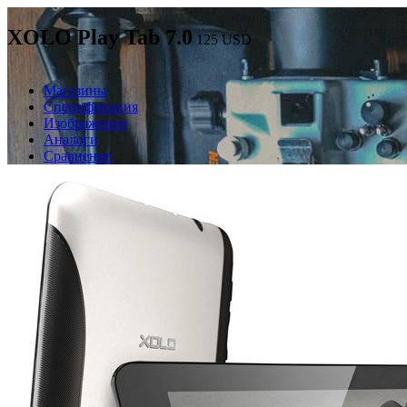
XOLO Play Tab 7.0
125
USD
Магазины
Спецификация
Изображения
Аналоги
Сравнение