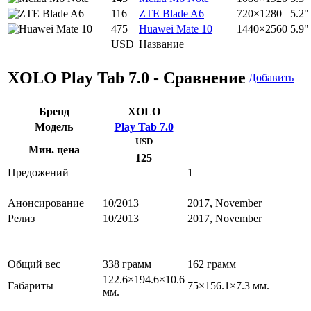
116
ZTE Blade A6
720×1280
5.2"
475
Huawei Mate 10
1440×2560
5.9"
USD
Название
XOLO Play Tab 7.0 - Сравнение
Добавить
Бренд
XOLO
Модель
Play Tab 7.0
USD
Мин. цена
125
Предожений
1
Анонсирование
10/2013
2017, November
Релиз
10/2013
2017, November
Общий вес
338 грамм
162 грамм
122.6×194.6×10.6
Габариты
75×156.1×7.3 мм.
мм.