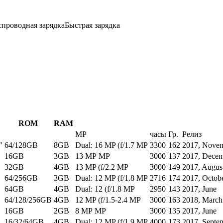
спроводная зарядка
Быстрая зарядка
ROM
RAM
MP
часы
Гр.
Релиз
"
64/128GB
8GB
Dual: 16 MP (f/1.7 MP
3300
162
2017, Nove
16GB
3GB
13 MP MP
3000
137
2017, Dece
32GB
4GB
13 MP (f/2.2 MP
3000
149
2017, Augus
64/256GB
3GB
Dual: 12 MP (f/1.8 MP
2716
174
2017, Octob
64GB
4GB
Dual: 12 (f/1.8 MP
2950
143
2017, June
64/128/256GB
4GB
12 MP (f/1.5-2.4 MP
3000
163
2018, March
16GB
2GB
8 MP MP
3000
135
2017, June
16/32/64GB
4GB
Dual: 12 MP (f/1.9 MP
4000
173
2017, Septe