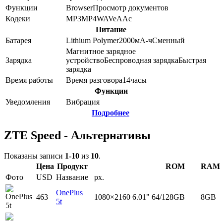
Функции
Browser
Просмотр документов
Кодеки
MP3
MP4
WAV
eAAc
Питание
Батарея
Lithium Polymer
2000
мА-ч
Сменный
Магнитное зарядное
Зарядка
устройство
Беспроводная зарядка
Быстрая
зарядка
Время работы
Время разговора
14
часы
Функции
Уведомления
Вибрация
Подробнее
ZTE Speed - Альтернативы
Показаны записи
1-10
из
10
.
Цена
Продукт
ROM
RAM
Фото
USD
Название
px.
OnePlus
463
1080×2160
6.01"
64/128GB
8GB
5t