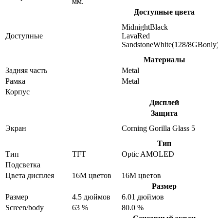
мм.
Доступные цвета
MidnightBlack
Доступные
LavaRed
SandstoneWhite(128/8GBonly
Материалы
Задняя часть
Metal
Рамка
Metal
Корпус
Дисплей
Защита
Экран
Corning Gorilla Glass 5
Тип
Тип
TFT
Optic AMOLED
Подсветка
Цвета дисплея
16M цветов
16M цветов
Размер
Размер
4.5 дюймов
6.01 дюймов
Screen/body
63 %
80.0 %