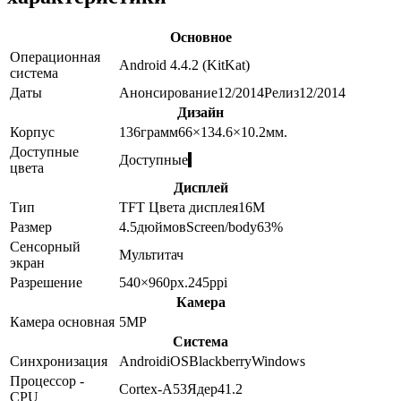
Основное
Операционная
Android 4.4.2 (KitKat)
система
Даты
Анонсирование
12/2014
Релиз
12/2014
Дизайн
Корпус
136
грамм
66×134.6×10.2
мм.
Доступные
Доступные
цвета
Дисплей
Тип
TFT
Цвета дисплея
16M
Размер
4.5
дюймов
Screen/body
63
%
Сенсорный
Мультитач
экран
Разрешение
540×960
px.
245
ppi
Камера
Камера основная
5
MP
Система
Синхронизация
Android
iOS
Blackberry
Windows
Процессор -
Cortex-A53
Ядер
4
1.2
CPU