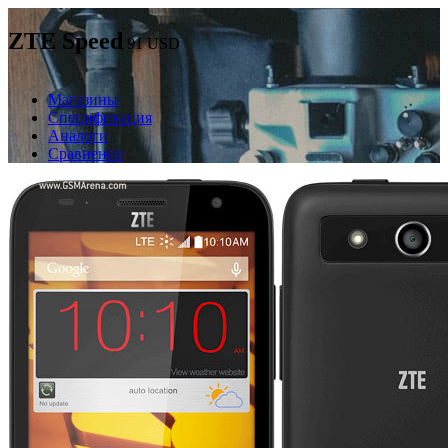
ZTE Speed
91
USD
Магазины
Спецификация
Аналоги
Сравнение