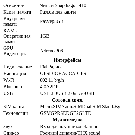
Основное
Чипсет
Snapdragon 410
Карта памяти
Разъем для карты
Внутреняя
Размер
8GB
память
RAM -
Оперативная
1GB
память
GPU -
Adreno 306
Видеокарта
Интерфейсы
Подключение
FM Радио
Навигация
GPS
ГЛОНАСС
A-GPS
Wi-Fi
802.11 b/g/n
Bluetooth
4.0
A2DP
USB
USB 3.0
USB 2.0
microUSB
Сотовая связь
SIM карта
Micro-SIM
Nano-SIM
Dual SIM Stand-By
Технологии
GSM
GPRS
EDGE
2G
LTE
Мультимедиа
Звук
Вход для наушников 3.5mm
Спикер
Громкий динамик
THX sound