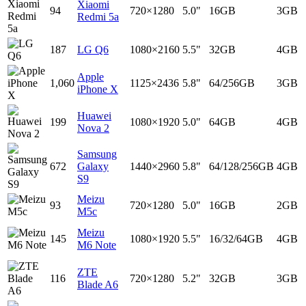
Xiaomi
94
720×1280
5.0"
16GB
3GB
Redmi 5a
187
LG Q6
1080×2160
5.5"
32GB
4GB
Apple
1,060
1125×2436
5.8"
64/256GB
3GB
iPhone X
Huawei
199
1080×1920
5.0"
64GB
4GB
Nova 2
Samsung
672
Galaxy
1440×2960
5.8"
64/128/256GB
4GB
S9
Meizu
93
720×1280
5.0"
16GB
2GB
M5c
Meizu
145
1080×1920
5.5"
16/32/64GB
4GB
M6 Note
ZTE
116
720×1280
5.2"
32GB
3GB
Blade A6