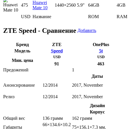
Huawei
475
1440×2560
5.9"
64GB
4GB
Mate 10
USD
Название
ROM
RAM
ZTE Speed - Сравнение
Добавить
Бренд
ZTE
OnePlus
Модель
Speed
5t
USD
USD
Мин. цена
91
463
Предожений
1
Даты
Анонсирование
12/2014
2017, November
Релиз
12/2014
2017, November
Дизайн
Корпус
Общий вес
136 грамм
162 грамм
66×134.6×10.2
Габариты
75×156.1×7.3 мм.