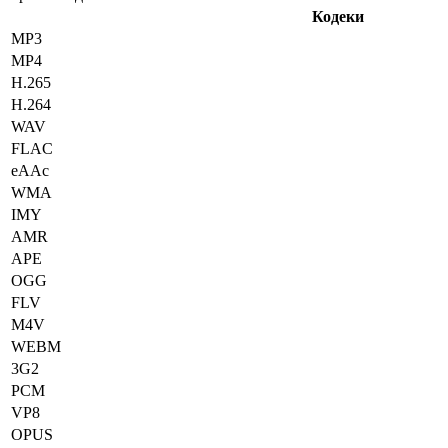
Кодеки
MP3
MP4
H.265
H.264
WAV
FLAC
eAAc
WMA
IMY
AMR
APE
OGG
FLV
M4V
WEBM
3G2
PCM
VP8
OPUS