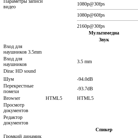
Параметры записи
1080p@30fps
видео
1080p@60fps
2160p@30fps
Мультимедиа
Звук
Вход для
наушников 3.5mm
Вход для
3.5 mm
наушников
Dirac HD sound
Шум
-94.0dB
Перекрестные
-93.7dB
помехи
Browser
HTML5
HTML5
Просмотр
документов
Редактор
документов
Спикер
Громкий динамик