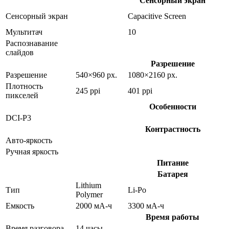
Сенсорный экран
Сенсорный экран
Capacitive Screen
Мультитач
10
Распознавание
слайдов
Разрешение
Разрешение
540×960 px.
1080×2160 px.
Плотность
245 ppi
401 ppi
пикселей
Особенности
DCI-P3
Контрастность
Авто-яркость
Ручная яркость
Питание
Батарея
Lithium
Тип
Li-Po
Polymer
Емкость
2000 мА-ч
3300 мА-ч
Время работы
Время разговора
14 часы