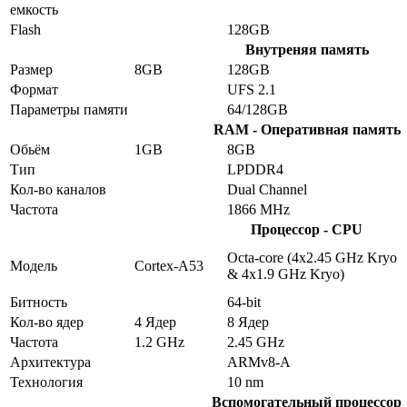
емкость
Flash
128GB
Внутреняя память
Размер
8GB
128GB
Формат
UFS 2.1
Параметры памяти
64/128GB
RAM - Оперативная память
Обьём
1GB
8GB
Тип
LPDDR4
Кол-во каналов
Dual Channel
Частота
1866 MHz
Процессор - CPU
Octa-core (4x2.45 GHz Kryo
Модель
Cortex-A53
& 4x1.9 GHz Kryo)
Битность
64-bit
Кол-во ядер
4 Ядер
8 Ядер
Частота
1.2 GHz
2.45 GHz
Архитектура
ARMv8-A
Технология
10 nm
Вспомогательный процессор